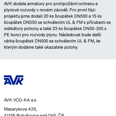
AVK dodala armatury pro protipožární ochranu a
plynové rozvody v novém závodě. Pro první fázi
projektu jsme dodali 20 ks šoupátek DN500 a 15 ks
šoupátek DN350 se schválením UL & FM s přírubami se
indikátory pohony a také 23 ks šoupátek DN50-200 s
PE konci pro rozvody plynu. Následovat bude další
várka šoupátek DN500 se schválením UL & FM, ke
kterým dodáme také ukazatele polohy.
AVK VOD-KA a.s.
Masarykova 429
,
41156
Bohušovice nad Ohří
,
ČR