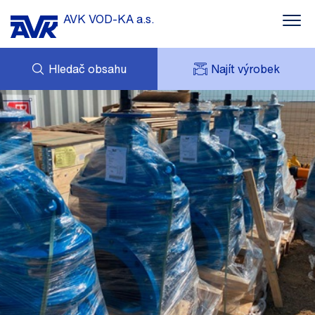
AVK VOD-KA a.s.
Hledač obsahu
Najít výrobek
POPTÁVKA
NOVINKY
MOJE AVK
KE STAŽENÍ
AVK HOLDING (GROUP)
ZAJÍMAVÉ REFERENCE
ESHOP
KONTAKTY