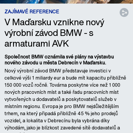
ZAJÍMAVÉ REFERENCE
V Maďarsku vznikne nový
výrobní závod BMW - s
armaturami AVK
Společnost BMW oznámila své plány na výstavbu
nového závodu u města Debrecín v Maďarsku.
Nový výrobní závod BMW představuje investici v
celkové výši 1 miliardy eur a bude mít kapacitu přibližně
150 000 vozů ročně. Továrna poskytne více než 1 000
nových pracovních míst a také řadu pracovních míst
vytvořených u dodavatelů a poskytovatelů služeb v
místním regionu. Evropa je pro BMW nejdůležitějším
trhem, na který připadá přibližně 45 % jeho prodejů
vozidel, a lokalita v Debrecínu byla vybrána díky
výhodám, jako je blízkost zavedené sítě dodavatelů a