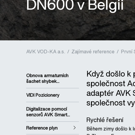
DN600 v Belgii
AVK VOD-KA a.s.
/
Zajímavé reference
/
První
Když došlo k 
Obnova armaturních
společnost Aq
šachet shybek...
adaptér AVK S
VIDI Pozicionery
společnost v
Digitalizace pomocí
senzorů AVK Smart...
Rychlé řešení
Reference plyn
Během zimy došlo k lo