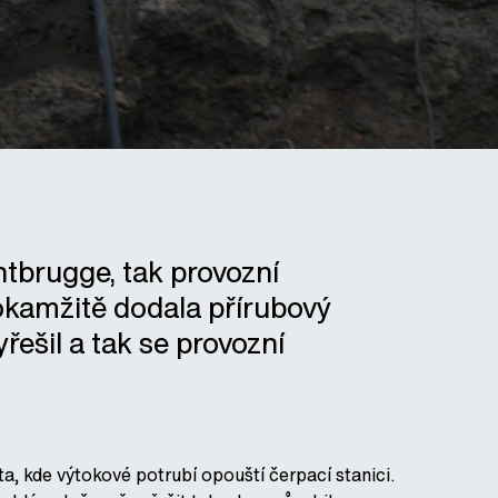
ntbrugge, tak provozní
okamžitě dodala přírubový
ešil a tak se provozní
, kde výtokové potrubí opouští čerpací stanici.