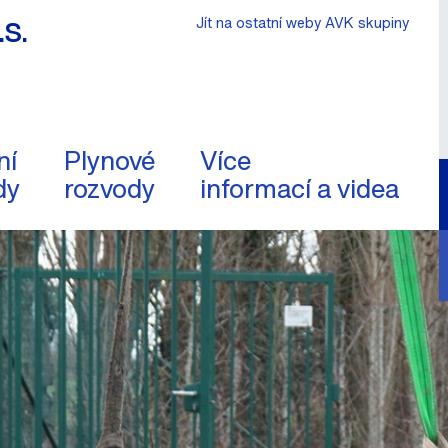
s.
Jít na ostatní weby AVK skupiny
ní
Plynové
Více
dy
rozvody
informací a videa