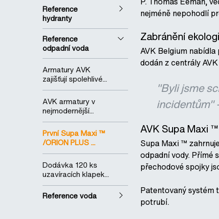
P. Thomas Eeman, ved
Reference
nejméně nepohodlí pro
hydranty
Zabránění ekologi
Reference
odpadní voda
AVK Belgium nabídla 
dodán z centrály AVK
Armatury AVK
zajišťují spolehlivé...
"Byli jsme s
AVK armatury v
incidentům"
nejmodernější...
AVK Supa Maxi ™ u
První Supa Maxi ™
/ORION PLUS ...
Supa Maxi ™ zahrnuje 
odpadní vody. Přímé 
Dodávka 120 ks
přechodové spojky js
uzavíracích klapek...
Patentovaný systém tě
Reference voda
potrubí.