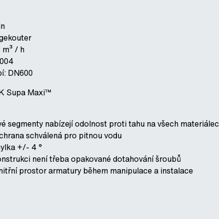
in
ggekouter
 m³ / h
2004
bí: DN600
VK Supa Maxi™
 segmenty nabízejí odolnost proti tahu na všech materiálec
chrana schválená pro pitnou vodu
lka +/- 4 °
onstrukci není třeba opakované dotahování šroubů
vnitřní prostor armatury během manipulace a instalace