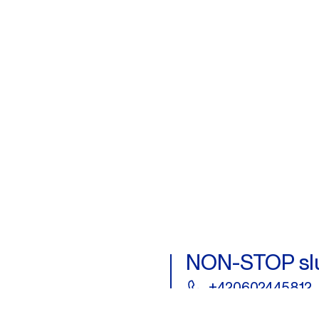
NON-STOP sl
+420602445812