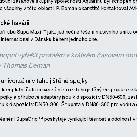
oucí zásahové skupiny společnosti Aquafinu byl schopen pr
 všechny v této oblasti. P. Eeman okamžitě kontaktoval AVK
cké havárii
přírubu Supa Maxi ™ jako jedinečné řešení masivního úniku 
 International v Dánsku během jednoho dne.
chopni vyřešit problém v krátkém časovém obdo
 - Thomas Eeman
niverzální v tahu jištěné spojky
kompletní řadu univerzálních a v tahu jištěných spojek s vel
spojky a přírubové adaptéry jsou k dispozici v DN50-600, zá
ou k dispozici v DN50-300. Šoupata v DN80-300 pro vodu a o
snění SupaGrip ™ poskytuje vynikající těsnost a odolnost v