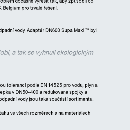
oblém dočasně vyřešit tak, aby způsobil co
 Belgium pro trvalé řešení.
odpadní vody. Adaptér DN600 Supa Maxi ™ byl
bí, a tak se vyhnuli ekologickým
kou tolerancí podle EN 14525 pro vodu, plyn a
slepka v DN50-400 a redukované spojky a
dpadní vody jsou také součástí sortimentu.
 tahu ve všech rozměrech a na materiálech