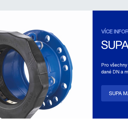
VÍCE INFO
SUPA
Pro všechny
dané DN a mo
SUPA M