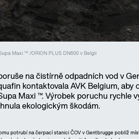
 Supa Maxi ™ /ORION PLUS DN600 v Belgii
poruše na čistírně odpadních vod v Ge
uafin kontaktovala AVK Belgium, aby 
upa Maxi ™. Výrobek poruchu rychle vyř
yhnula ekologickým škodám.
mu potrubí na čerpací stanici ČOV v Gentbrugge poblíž místa