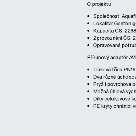
O projektu
Společnost: Aquaf
Lokalita: Gentbru
Kapacita ČS: 2268
Zprovoznění ČS: 
Opravované potru
Přírubový adaptér A
Tlaková třída PN16
Dva různé úchopové
Pryž i povrchová o
Možná úhlová výchy
Díky celokovové k
PE kryty chránící 