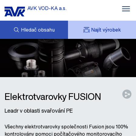
AVK VOD-KA a.s.
Hledač obsahu
Najít výrobek
POPTÁVKA
NOVINKY
MOJE AVK
KE STAŽENÍ
AVK HOLDING (GROUP)
ZAJÍMAVÉ REFERENCE
ESHOP
KONTAKTY
Elektrotvarovky FUSION
Leadr v oblasti svařování PE
Všechny elektrotvarovky společnosti Fusion jsou 100%
kontrolovány pomoci počítačového monitorovacího