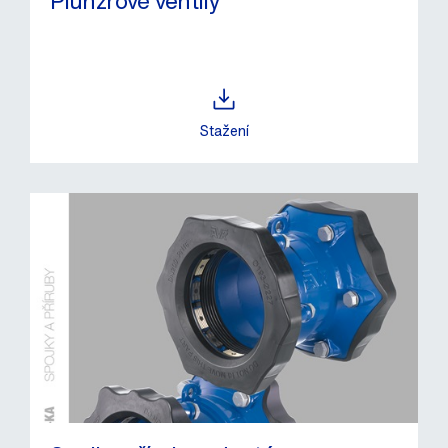
Plunžrové ventily
Stažení