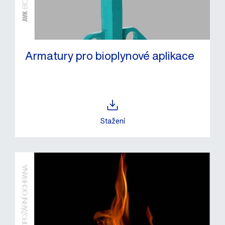
Armatury pro bioplynové aplikace
Stažení