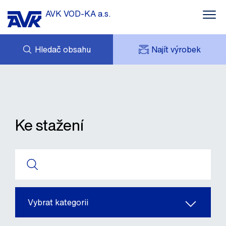
AVK VOD-KA a.s.
Hledač obsahu
Najít výrobek
POPTÁVKA
NOVINKY
MOJE AVK
KE STAŽENÍ
AVK HOLDING (GROUP)
ZAJÍMAVÉ REFERENCE
ESHOP
Ke stažení
KONTAKTY
Vybrat kategorii