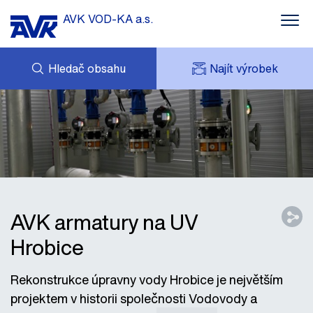
AVK VOD-KA a.s.
Hledač obsahu
Najít výrobek
POPTÁVKA
NOVINKY
MOJE AVK
KE STAŽENÍ
AVK HOLDING (GROUP)
ZAJÍMAVÉ REFERENCE
ESHOP
KONTAKTY
AVK armatury na UV
Hrobice
Rekonstrukce úpravny vody Hrobice je největším
projektem v historii společnosti Vodovody a