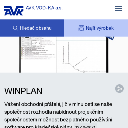
AVK VOD-KA a.s.
Hledač obsahu
Najít výrobek
POPTÁVKA
NOVINKY
MOJE AVK
KE STAŽENÍ
AVK HOLDING (GROUP)
ZAJÍMAVÉ REFERENCE
ESHOP
KONTAKTY
WINPLAN
Vážení obchodní přátelé, již v minulosti se naše
společnost rozhodla nabídnout projekčním
společnostem možnost bezplatného používání
software pro kladečské plány.
12-10-2021